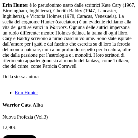
Erin Hunter
è lo pseudonimo usato dalle scrittrici Kate Cary (1967,
Birmingham, Inghilterra), Cherith Baldry (1947, Lancaster,
Inghilterra), e Victoria Holmes (1978, Caracas, Venezuela). La
scelta del cognome Hunter (cacciatore) è un evidente richiamo alla
vita dei gatti selvatici in
Warriors
. Ognuna delle autrici impersona
un ruolo differente: mentre Holmes delinea la trama di ogni libro,
Cary e Baldry scrivono a turno ciascun volume. Sono state ispirate
dall’amore per i gatti e dal fascino che esercita su di loro la ferocia
del mondo naturale, uniti a un profondo rispetto per la natura, oltre
che dalla passione per l’astrologia e i monoliti. I loro scrittori di
riferimento appartengono sia al mondo del fantasy, come Tolkien,
che del crime, come Patricia Cornwell.
Dellə stessə autorə
Erin Hunter
Warrior Cats. Alba
Nuova Profezia (Vol.3)
12,90
€