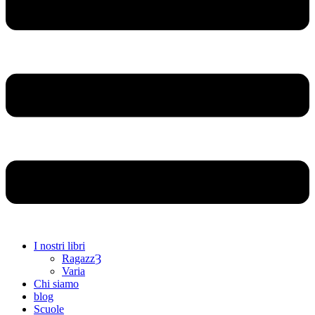
I nostri libri
RagazzȜ
Varia
Chi siamo
blog
Scuole