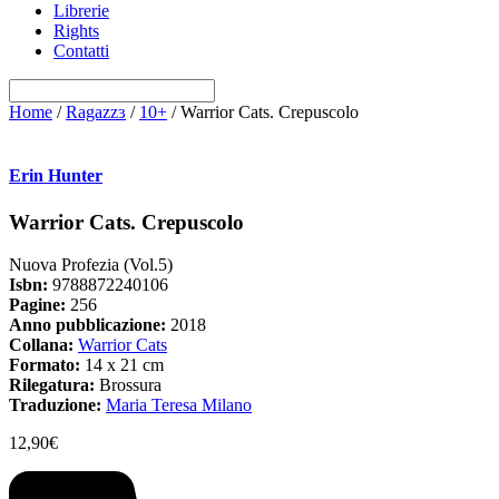
Librerie
Rights
Contatti
Home
/
Ragazzɜ
/
10+
/ Warrior Cats. Crepuscolo
Erin Hunter
Warrior Cats. Crepuscolo
Nuova Profezia (Vol.5)
Isbn:
9788872240106
Pagine:
256
Anno pubblicazione:
2018
Collana:
Warrior Cats
Formato:
14 x 21 cm
Rilegatura:
Brossura
Traduzione:
Maria Teresa Milano
12,90
€