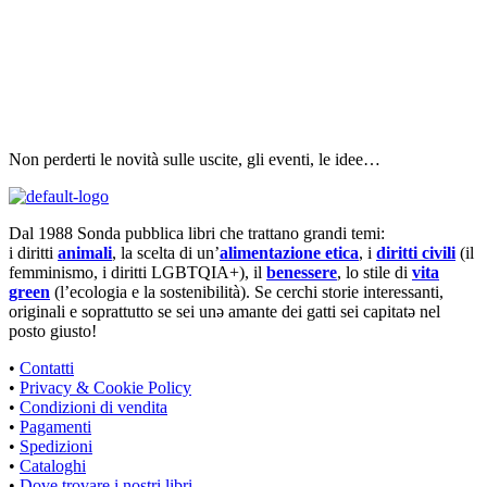
Non perderti le novità sulle uscite, gli eventi, le idee…
Dal 1988 Sonda pubblica libri che trattano grandi temi:
i diritti
animali
, la scelta di un’
alimentazione etica
, i
diritti civili
(il
femminismo, i diritti LGBTQIA+), il
benessere
, lo stile di
vita
green
(l’ecologia e la sostenibilità). Se cerchi storie interessanti,
originali e soprattutto se sei unə amante dei gatti sei capitatə nel
posto giusto!
•
Contatti
•
Privacy & Cookie Policy
•
Condizioni di vendita
•
Pagamenti
•
Spedizioni
•
Cataloghi
•
Dove trovare i nostri libri