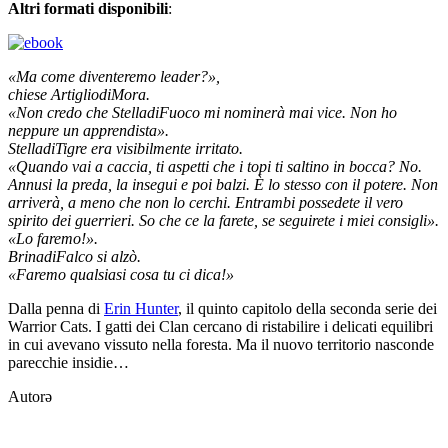
Altri formati disponibili
:
«Ma come diventeremo leader?»,
chiese ArtigliodiMora.
«Non credo che StelladiFuoco mi nominerà mai vice. Non ho
neppure un apprendista».
StelladiTigre era visibilmente irritato.
«Quando vai a caccia, ti aspetti che i topi ti saltino in bocca? No.
Annusi la preda, la insegui e poi balzi. È lo stesso con il potere. Non
arriverà, a meno che non lo cerchi. Entrambi possedete il vero
spirito dei guerrieri. So che ce la farete, se seguirete i miei consigli».
«Lo faremo!».
BrinadiFalco si alzò.
«Faremo qualsiasi cosa tu ci dica!»
Dalla penna di
Erin Hunter
, il quinto capitolo della seconda serie dei
Warrior Cats. I gatti dei Clan cercano di ristabilire i delicati equilibri
in cui avevano vissuto nella foresta. Ma il nuovo territorio nasconde
parecchie insidie…
Autorə