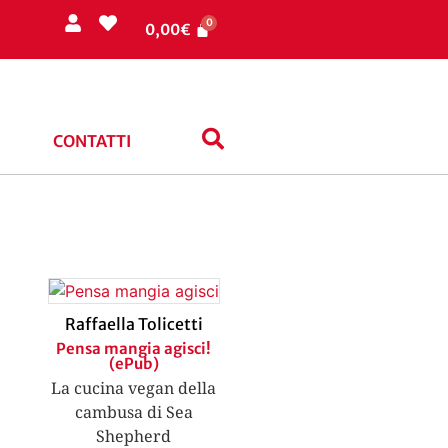
0,00
€
CONTATTI
Raffaella Tolicetti
Pensa mangia agisci!
(ePub)
La cucina vegan della
cambusa di Sea
Shepherd