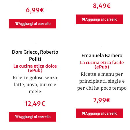
8,49
€
6,99
€
Aggiungi al carrello
Aggiungi al carrello
Dora Grieco
,
Roberto
Emanuela Barbero
Politi
La cucina etica facile
La cucina etica dolce
(ePub)
(ePub)
Ricette e menu per
Ricette golose senza
principianti, single e
latte, uova, burro e
per chi ha poco tempo
miele
7,99
€
12,49
€
Aggiungi al carrello
Aggiungi al carrello