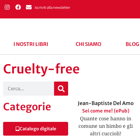
Iscriviti alla newsletter
I NOSTRI LIBRI
CHI SIAMO
BLOG
Cruelty-free
Jean-Baptiste Del Amo
Categorie
Sei come me! (ePub)
Quante cose hanno in
comune un bimbo e gli
Catalogo digitale
altri cuccioli!