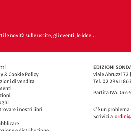
i le novità sulle uscite, gli eventi, le idee…
tti
EDIZIONI SONDA
cy & Cookie Policy
viale Abruzzi 72 
zioni di vendita
Tel. 02 29411863
menti
Partita IVA: 06
zioni
oghi
rovare i nostri libri
C’è un problema 
Scrivici a
ordini
ubblicare
zione e distribuzione