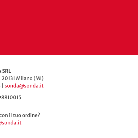
 SRL
| 20131 Milano (MI)
 |
sonda@sonda.it
598810015
con il tuo ordine?
@sonda.it