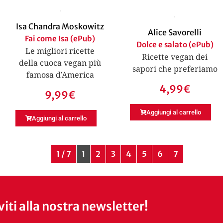
Isa Chandra Moskowitz
Alice Savorelli
Fai come Isa (ePub)
Dolce e salato (ePub)
Le migliori ricette
Ricette vegan dei
della cuoca vegan più
sapori che preferiamo
famosa d’America
4,99
€
9,99
€
Aggiungi al carrello
Aggiungi al carrello
1 / 7
1
2
3
4
5
6
7
iviti alla nostra newsletter!