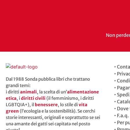
Non perdert
•
Conta
•
Priva
Dal 1988 Sonda pubblica libri che trattano
•
Condi
grandi temi:
•
Paga
i diritti
animali
, la scelta di un’
alimentazione
•
Spedi
etica
, i
diritti civili
(il femminismo, i diritti
•
Catal
LGBTQIA+), il
benessere
, lo stile di
vita
•
Dove t
green
(l’ecologia e la sostenibilità). Se cerchi
•
F.a.q.
storie interessanti, originali e soprattutto se sei
•
Per p
unə amante dei gatti sei capitatə nel posto
•
Promo