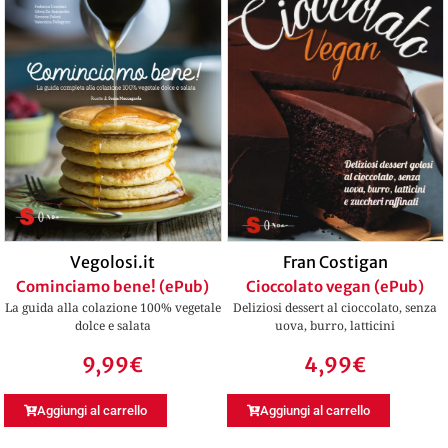
Vegolosi.it
Fran Costigan
Cominciamo bene! (ePub)
Cioccolato vegan (ePub)
La guida alla colazione 100% vegetale
Deliziosi dessert al cioccolato, senza
dolce e salata
uova, burro, latticini
9,99
€
4,99
€
Aggiungi al carrello
Aggiungi al carrello