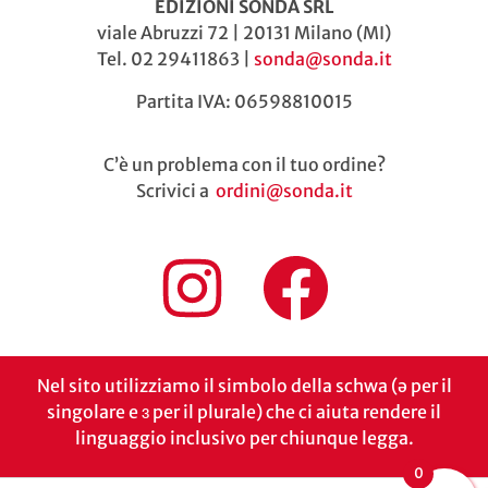
EDIZIONI SONDA SRL
viale Abruzzi 72 | 20131 Milano (MI)
Tel. 02 29411863 |
sonda@sonda.it
Partita IVA: 06598810015
C’è un problema con il tuo ordine?
Scrivici a
ordini@sonda.it
Nel sito utilizziamo il simbolo della schwa (ə per il
singolare e ɜ per il plurale) che ci aiuta rendere il
linguaggio inclusivo per chiunque legga.
0