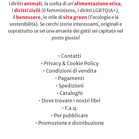
i diritti
animali
, la scelta di un’
alimentazione etica
,
i
diritti civili
(il femminismo, i diritti LGBTQIA+),
il
benessere
, lo stile di
vita green
(l’ecologia e la
sostenibilità). Se cerchi storie interessanti, originali e
soprattutto se sei unə amante dei gatti sei capitatə nel
posto giusto!
•
Contatti
•
Privacy & Cookie Policy
•
Condizioni di vendita
•
Pagamenti
•
Spedizioni
•
Cataloghi
•
Dove trovare i nostri libri
•
F.a.q.
•
Per pubblicare
•
Promozione e distribuzione