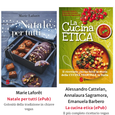
Alessandro Cattelan
,
Marie Laforêt
Annalaura Sagramora
,
Natale per tutti (ePub)
Emanuela Barbero
Golosità della tradizione in chiave
La cucina etica (ePub)
vegan
Il più completo ricettario vegan