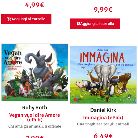
4,99
€
9,99
€
Aggiungi al carrello
Aggiungi al carrello
Ruby Roth
Daniel Kirk
Vegan vuol dire Amore
Immagina (ePub)
(ePub)
Una preghiera per gli animali
Chi ama gli animali, li difende
6,49
€