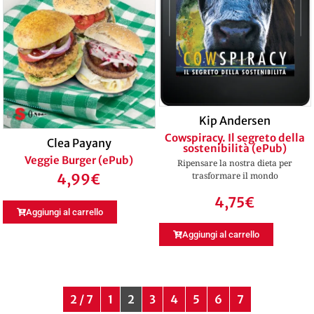
Kip Andersen
Cowspiracy. Il segreto della
Clea Payany
sostenibilità (ePub)
Veggie Burger (ePub)
Ripensare la nostra dieta per
trasformare il mondo
4,99
€
4,75
€
Aggiungi al carrello
Aggiungi al carrello
2 / 7
1
2
3
4
5
6
7