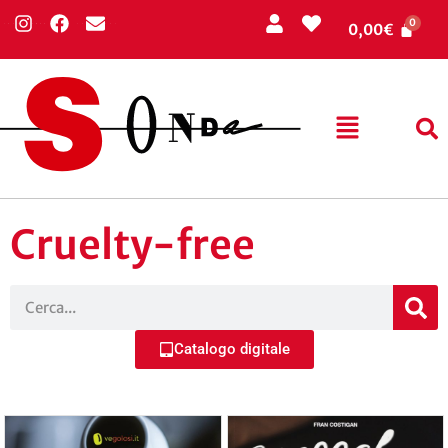
0,00
€
Cruelty-free
Catalogo digitale