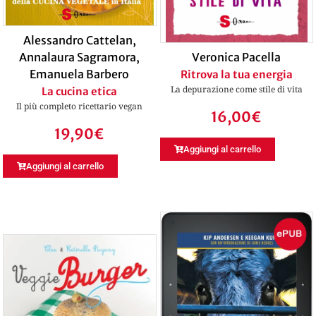
Alessandro Cattelan
,
Annalaura Sagramora
,
Veronica Pacella
Emanuela Barbero
Ritrova la tua energia
La depurazione come stile di vita
La cucina etica
Il più completo ricettario vegan
16,00
€
19,90
€
Aggiungi al carrello
Aggiungi al carrello