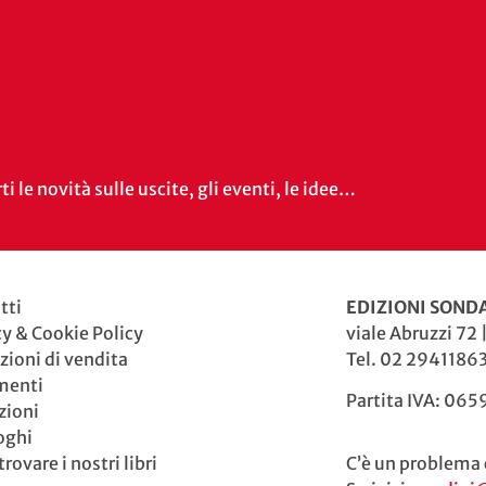
i le novità sulle uscite, gli eventi, le idee…
tti
EDIZIONI SONDA
cy & Cookie Policy
viale Abruzzi 72 
zioni di vendita
Tel. 02 29411863
menti
Partita IVA: 06
zioni
oghi
rovare i nostri libri
C’è un problema 