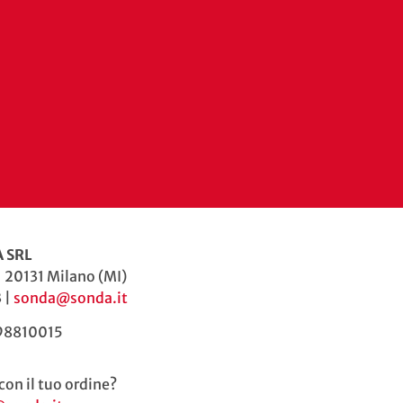
 SRL
| 20131 Milano (MI)
 |
sonda@sonda.it
598810015
con il tuo ordine?