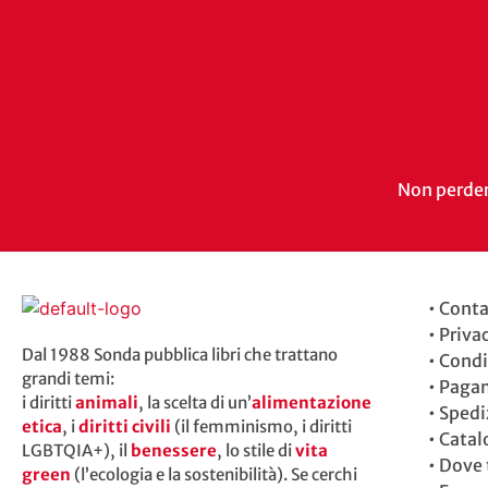
Non perdert
•
Conta
•
Priva
Dal 1988 Sonda pubblica libri che trattano
•
Condi
grandi temi:
•
Paga
i diritti
animali
, la scelta di un’
alimentazione
•
Spedi
etica
, i
diritti civili
(il femminismo, i diritti
•
Catal
LGBTQIA+), il
benessere
, lo stile di
vita
•
Dove t
green
(l’ecologia e la sostenibilità). Se cerchi