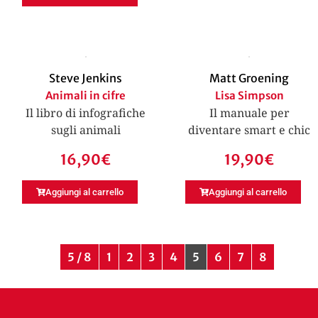
Steve Jenkins
Matt Groening
Animali in cifre
Lisa Simpson
Il libro di infografiche
Il manuale per
sugli animali
diventare smart e chic
16,90
€
19,90
€
Aggiungi al carrello
Aggiungi al carrello
5 / 8
1
2
3
4
5
6
7
8