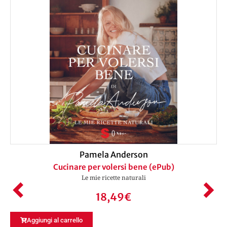
Pamela Anderson
Cucinare per volersi bene (ePub)
Le mie ricette naturali
18,49
€
Aggiungi al carrello