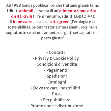
Dal 1988 Sonda pubblica libri che trattano grandi temi:
i diritti
animali
, la scelta di un’
alimentazione etica
,
i
diritti civili
(il femminismo, i diritti LGBTQIA+),
il
benessere
, lo stile di
vita green
(l’ecologia e la
sostenibilità). Se cerchi storie interessanti, originali e
soprattutto se sei unə amante dei gatti sei capitatə nel
posto giusto!
•
Contatti
•
Privacy & Cookie Policy
•
Condizioni di vendita
•
Pagamenti
•
Spedizioni
•
Cataloghi
•
Dove trovare i nostri libri
•
F.a.q.
•
Per pubblicare
•
Promozione e distribuzione