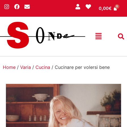
0,00
€
Home
/
Varia
/
Cucina
/ Cucinare per volersi bene