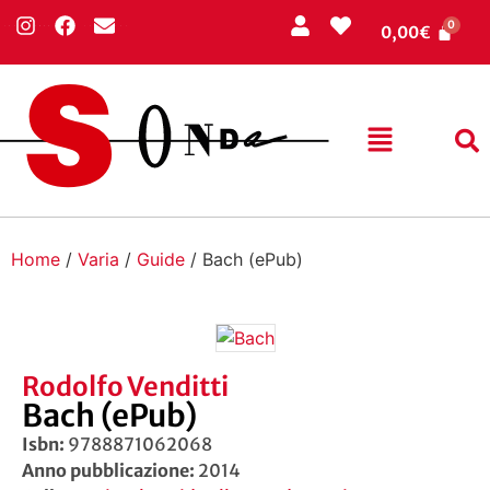
0,00
€
Home
/
Varia
/
Guide
/ Bach (ePub)
Rodolfo Venditti
Bach (ePub)
Isbn:
9788871062068
Anno pubblicazione:
2014