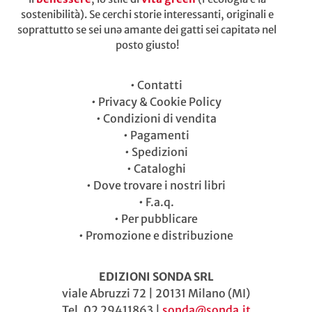
sostenibilità). Se cerchi storie interessanti, originali e
soprattutto se sei unə amante dei gatti sei capitatə nel
posto giusto!
•
Contatti
•
Privacy & Cookie Policy
•
Condizioni di vendita
•
Pagamenti
•
Spedizioni
•
Cataloghi
•
Dove trovare i nostri libri
•
F.a.q.
•
Per pubblicare
•
Promozione e distribuzione
EDIZIONI SONDA SRL
viale Abruzzi 72 | 20131 Milano (MI)
Tel. 02 29411863 |
sonda@sonda.it