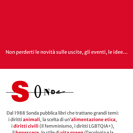
Non perderti le novità sulle uscite, gli eventi, le idee…
Dal 1988 Sonda pubblica libri che trattano grandi temi:
i diritti
animali
, la scelta di un’
alimentazione etica
,
i
diritti civili
(il femminismo, i diritti LGBTQIA+),
il
benessere
, lo stile di
vita green
(l’ecologia e la