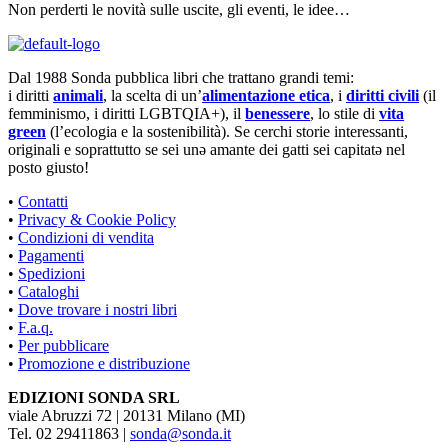
Non perderti le novità sulle uscite, gli eventi, le idee…
Dal 1988 Sonda pubblica libri che trattano grandi temi:
i diritti
animali
, la scelta di un’
alimentazione etica
, i
diritti civili
(il
femminismo, i diritti LGBTQIA+), il
benessere
, lo stile di
vita
green
(l’ecologia e la sostenibilità). Se cerchi storie interessanti,
originali e soprattutto se sei unə amante dei gatti sei capitatə nel
posto giusto!
•
Contatti
•
Privacy & Cookie Policy
•
Condizioni di vendita
•
Pagamenti
•
Spedizioni
•
Cataloghi
•
Dove trovare i nostri libri
•
F.a.q.
•
Per pubblicare
•
Promozione e distribuzione
EDIZIONI SONDA SRL
viale Abruzzi 72 | 20131 Milano (MI)
Tel. 02 29411863 |
sonda@sonda.it