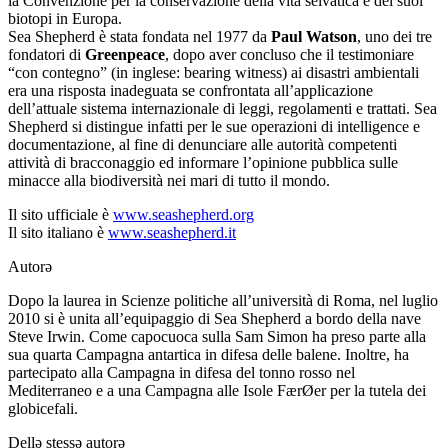
la Convenzione per la conservazione della vita selvatica e dei suoi
biotopi in Europa.
Sea Shepherd è stata fondata nel 1977 da
Paul Watson
, uno dei tre
fondatori di
Greenpeace
, dopo aver concluso che il testimoniare
“con contegno” (in inglese: bearing witness) ai disastri ambientali
era una risposta inadeguata se confrontata all’applicazione
dell’attuale sistema internazionale di leggi, regolamenti e trattati. Sea
Shepherd si distingue infatti per le sue operazioni di intelligence e
documentazione, al fine di denunciare alle autorità competenti
attività di bracconaggio ed informare l’opinione pubblica sulle
minacce alla biodiversità nei mari di tutto il mondo.
Il sito ufficiale è
www.seashepherd.org
Il sito italiano è
www.seashepherd.it
Autorə
Dopo la laurea in Scienze politiche all’università di Roma, nel luglio
2010 si è unita all’equipaggio di Sea Shepherd a bordo della nave
Steve Irwin. Come capocuoca sulla Sam Simon ha preso parte alla
sua quarta Campagna antartica in difesa delle balene. Inoltre, ha
partecipato alla Campagna in difesa del tonno rosso nel
Mediterraneo e a una Campagna alle Isole FærØer per la tutela dei
globicefali.
Dellə stessə autorə