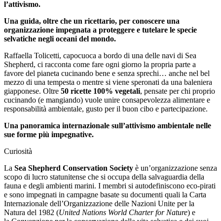
l’attivismo.
Una guida, oltre che un ricettario, per conoscere una
organizzazione impegnata a proteggere e tutelare le specie
selvatiche negli oceani del mondo.
Raffaella Tolicetti, capocuoca a bordo di una delle navi di Sea
Shepherd, ci racconta come fare ogni giorno la propria parte a
favore del pianeta cucinando bene e senza sprechi… anche nel bel
mezzo di una tempesta o mentre si viene speronati da una baleniera
giapponese. Oltre
50 ricette 100% vegetali
, pensate per chi proprio
cucinando (e mangiando) vuole unire consapevolezza alimentare e
responsabilità ambientale, gusto per il buon cibo e partecipazione.
Una panoramica internazionale sull’attivismo ambientale nelle
sue forme più impegnative.
Curiosità
La
Sea Shepherd Conservation Society
è un’organizzazione senza
scopo di lucro statunitense che si occupa della salvaguardia della
fauna e degli ambienti marini. I membri si autodefiniscono eco-pirati
e sono impegnati in campagne basate su documenti quali la Carta
Internazionale dell’Organizzazione delle Nazioni Unite per la
Natura del 1982 (
United Nations World Charter for Nature
) e