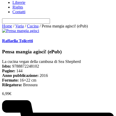
Librerie
Rights
Contatti
Home
/
Varia
/
Cucina
/ Pensa mangia agisci! (ePub)
Raffaella Tolicetti
Pensa mangia agisci! (ePub)
La cucina vegan della cambusa di Sea Shepherd
Isbn:
9788872248102
Pagine:
144
Anno pubblicazione:
2016
Formato:
16×22 cm
Rilegatura:
Brossura
6,99
€