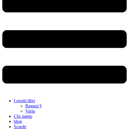
I nostri libri
RagazzȜ
Varia
Chi siamo
blog
Scuole