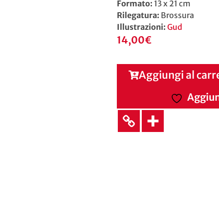
Formato:
13 x 21 cm
Rilegatura:
Brossura
Illustrazioni:
Gud
14,00
€
Aggiungi al carr
Aggiung