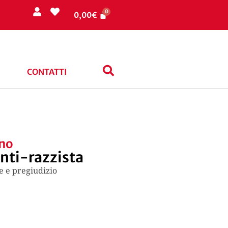
0,00
€
CONTATTI
ano
anti-razzista
e e pregiudizio