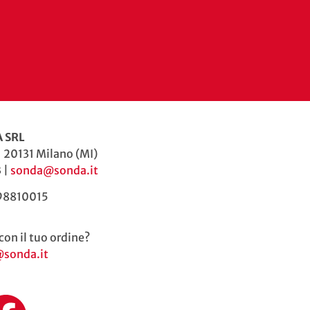
 SRL
| 20131 Milano (MI)
 |
sonda@sonda.it
598810015
con il tuo ordine?
@sonda.it