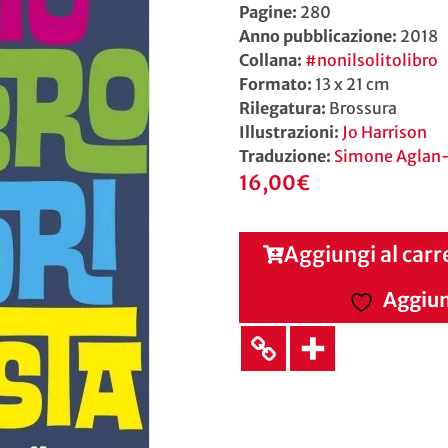
Pagine:
280
Anno pubblicazione:
2018
Collana:
#nonilsolitolibro
Formato:
13 x 21 cm
Rilegatura:
Brossura
Illustrazioni:
Jo Harrison
Traduzione:
Simone Aglan-
16,00
€
Aggiungi al carr
Aggiung