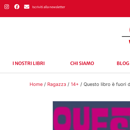
Iscriviti alla newsletter
I NOSTRI LIBRI
CHI SIAMO
BLOG
Home
/
Ragazzɜ
/
14+
/ Questo libro è fuori d