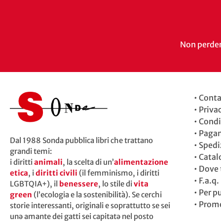
Non perdert
•
Conta
•
Priva
•
Condi
•
Paga
Dal 1988 Sonda pubblica libri che trattano
•
Spedi
grandi temi:
•
Catal
i diritti
animali
, la scelta di un’
alimentazione
•
Dove t
etica
, i
diritti civili
(il femminismo, i diritti
•
F.a.q.
LGBTQIA+), il
benessere
, lo stile di
vita
•
Per p
green
(l’ecologia e la sostenibilità). Se cerchi
•
Promo
storie interessanti, originali e soprattutto se sei
unə amante dei gatti sei capitatə nel posto