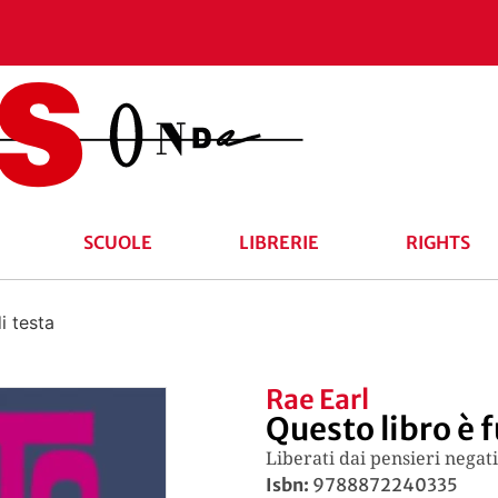
SCUOLE
LIBRERIE
RIGHTS
i testa
Rae Earl
Questo libro è f
Liberati dai pensieri negati
Isbn:
9788872240335