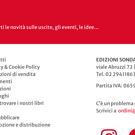
i le novità sulle uscite, gli eventi, le idee…
tti
EDIZIONI SONDA
cy & Cookie Policy
viale Abruzzi 72 
zioni di vendita
Tel. 02 29411863
menti
Partita IVA: 06
zioni
oghi
rovare i nostri libri
C’è un problema 
Scrivici a
ordini
ubblicare
zione e distribuzione