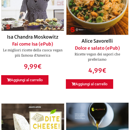
Isa Chandra Moskowitz
Alice Savorelli
Fai come Isa (ePub)
Dolce e salato (ePub)
Le migliori ricette della cuoca vegan
Ricette vegan dei sapori che
più famosa d’America
preferiamo
9,99
€
4,99
€
Aggiungi al carrello
Aggiungi al carrello