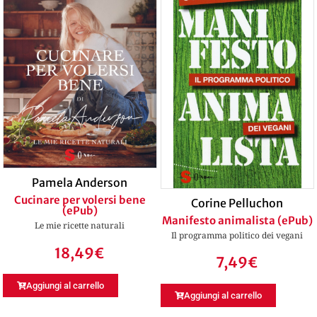
Pamela Anderson
Cucinare per volersi bene
Corine Pelluchon
(ePub)
Manifesto animalista (ePub)
Le mie ricette naturali
Il programma politico dei vegani
18,49
€
7,49
€
Aggiungi al carrello
Aggiungi al carrello