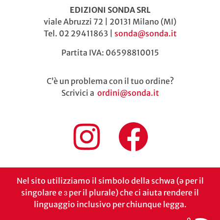
EDIZIONI SONDA SRL
viale Abruzzi 72 | 20131 Milano (MI)
Tel. 02 29411863 |
sonda@sonda.it
Partita IVA: 06598810015
C’è un problema con il tuo ordine?
Scrivici a
ordini@sonda.it
Nel sito utilizziamo il simbolo della schwa (ə per il
singolare e ɜ per il plurale) che ci aiuta rendere il
linguaggio inclusivo per chiunque legga.