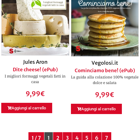
Jules Aron
Vegolosi.it
Dite cheese! (ePub)
Cominciamo bene! (ePub)
I migliori formaggi vegetali fatti in
La guida alla colazione 100% vegetale
casa
dolce e salata
9,99
€
9,99
€
Aggiungi al carrello
Aggiungi al carrello
1 / 7
1
2
3
4
5
6
7