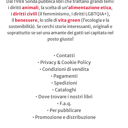
Dal 1988 Sonda pubblica libri che trattano grandi temi:
i diritti
animali
, la scelta di un’
alimentazione etica
,
i
diritti civili
(il femminismo, i diritti LGBTQIA+),
il
benessere
, lo stile di
vita green
(l’ecologia e la
sostenibilità). Se cerchi storie interessanti, originali e
soprattutto se sei unə amante dei gatti sei capitatə nel
posto giusto!
•
Contatti
•
Privacy & Cookie Policy
•
Condizioni di vendita
•
Pagamenti
•
Spedizioni
•
Cataloghi
•
Dove trovare i nostri libri
•
F.a.q.
•
Per pubblicare
•
Promozione e distribuzione