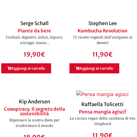
Serge Schall
Stephen Lee
Piante da bere
Kombucha Revolution
Cocktail, digestivi, infusi, liquori,
72 ricette vegetali dall’antipasto al
sciroppi, tisane…
dessert
19,90
€
11,90
€
Aggiungi al carrello
Aggiungi al carrello
Kip Andersen
Raffaella Tolicetti
Cowspiracy. Il segreto della
Pensa mangia agisci!
sostenibilità
La cucina vegan della cambusa di Sea
Ripensare la nostra dieta per
Shepherd
trasformare il mondo
11,90
€