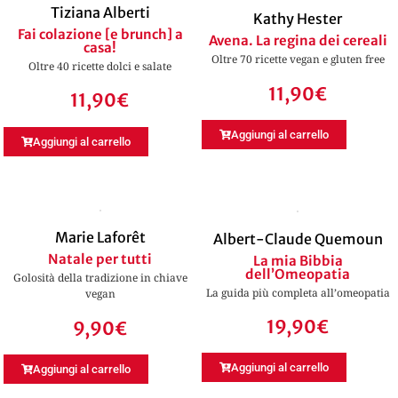
Tiziana Alberti
Kathy Hester
Fai colazione [e brunch] a
Avena. La regina dei cereali
casa!
Oltre 70 ricette vegan e gluten free
Oltre 40 ricette dolci e salate
11,90
€
11,90
€
Aggiungi al carrello
Aggiungi al carrello
Marie Laforêt
Albert-Claude Quemoun
Natale per tutti
La mia Bibbia
dell’Omeopatia
Golosità della tradizione in chiave
La guida più completa all’omeopatia
vegan
19,90
€
9,90
€
Aggiungi al carrello
Aggiungi al carrello