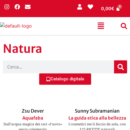
0,00
€
Natura
Catalogo digitale
Zsu Dever
Sunny Subramanian
Aquafaba
La guida etica alla bellezza
Dall’acqua magica dei ceci «l’uovo»
I cosmetici me li faccio da sola, con
senza colesterolo
125 RICETTE naturali