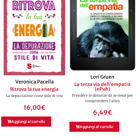
Lori Gruen
Veronica Pacella
La terza via dell’empatia
(ePub)
Ritrova la tua energia
Prendere le distanze da se stessi per
La depurazione come stile di vita
comprendere l’altro
16,00
€
6,49
€
Aggiungi al carrello
Aggiungi al carrello