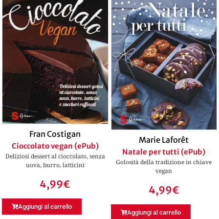
Fran Costigan
Marie Laforêt
Cioccolato vegan (ePub)
Natale per tutti (ePub)
Deliziosi dessert al cioccolato, senza
Golosità della tradizione in chiave
uova, burro, latticini
vegan
4,99
€
4,99
€
Aggiungi al carrello
Aggiungi al carrello