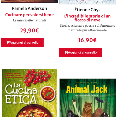
Pamela Anderson
Étienne Ghys
Cucinare per volersi bene
L’incredibile storia di un
fiocco di neve
Le mie ricette naturali
Storia, scienza e poesia sul fenomeno
29,90
€
naturale più affascinante
16,90
€
Aggiungi al carrello
Aggiungi al carrello