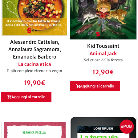
Alessandro Cattelan
,
Kid Toussaint
Annalaura Sagramora
,
Animal Jack
Emanuela Barbero
Nel cuore della foresta
La cucina etica
12,90
€
Il più completo ricettario vegan
19,90
€
Aggiungi al carrello
Aggiungi al carrello