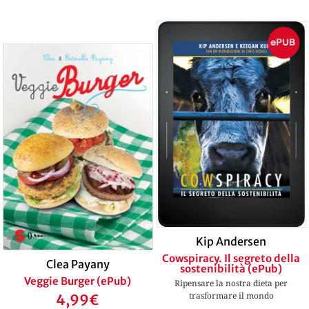
Kip Andersen
Cowspiracy. Il segreto della
Clea Payany
sostenibilità (ePub)
Veggie Burger (ePub)
Ripensare la nostra dieta per
trasformare il mondo
4,99
€