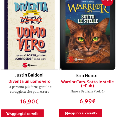
Justin Baldoni
Erin Hunter
Diventa un uomo vero
Warrior Cats. Sotto le stelle
(ePub)
La persona più forte, gentile e
Nuova Profezia (Vol. 4)
coraggiosa che puoi essere
6,99
€
16,90
€
Aggiungi al carrello
Aggiungi al carrello