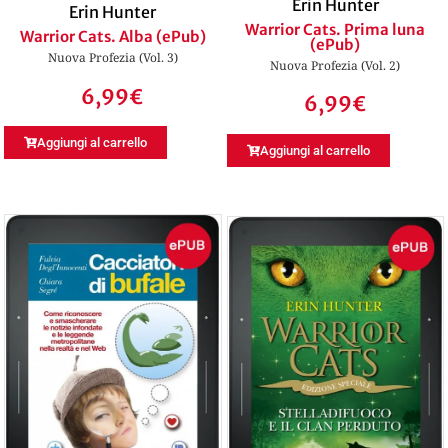
Erin Hunter
Erin Hunter
Warrior Cats. Prima luna
Warrior Cats. Alba (ePub)
(ePub)
Nuova Profezia (Vol. 3)
Nuova Profezia (Vol. 2)
6,99
€
6,99
€
Aggiungi al carrello
Aggiungi al carrello