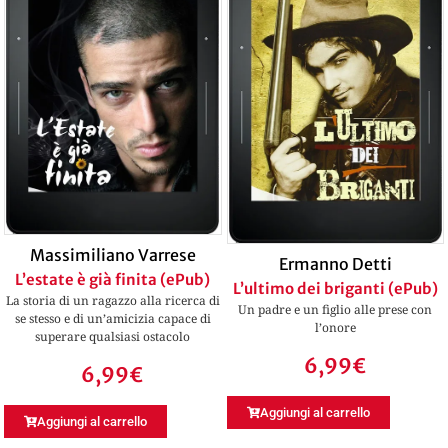
Massimiliano Varrese
Ermanno Detti
L’estate è già finita (ePub)
L’ultimo dei briganti (ePub)
La storia di un ragazzo alla ricerca di
Un padre e un figlio alle prese con
se stesso e di un’amicizia capace di
l’onore
superare qualsiasi ostacolo
6,99
€
6,99
€
Aggiungi al carrello
Aggiungi al carrello