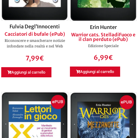
Fulvia Degl’Innocenti
Erin Hunter
Cacciatori di bufale (ePub)
Warrior cats. StelladiFuoco e
il clan perduto (ePub)
Riconoscere e smascherare notizie
Edizione Speciale
infondate nella realtà e nel Web
6,99
€
7,99
€
Aggiungi al carrello
Aggiungi al carrello