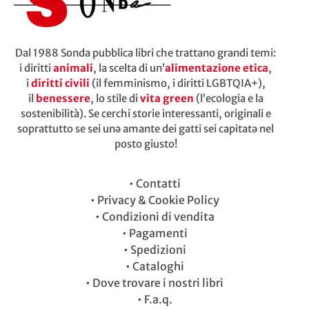
Dal 1988 Sonda pubblica libri che trattano grandi temi:
i diritti
animali
, la scelta di un’
alimentazione etica
,
i
diritti civili
(il femminismo, i diritti LGBTQIA+),
il
benessere
, lo stile di
vita green
(l’ecologia e la
sostenibilità). Se cerchi storie interessanti, originali e
soprattutto se sei unə amante dei gatti sei capitatə nel
posto giusto!
•
Contatti
•
Privacy & Cookie Policy
•
Condizioni di vendita
•
Pagamenti
•
Spedizioni
•
Cataloghi
•
Dove trovare i nostri libri
•
F.a.q.