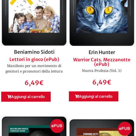
Beniamino Sidoti
Erin Hunter
Lettori in gioco (ePub)
Warrior Cats. Mezzanotte
(ePub)
Manifesto per un movimento di
Nuova Profezia (Vol. 1)
genitori e promotori della lettura
6,49
€
6,49
€
Aggiungi al carrello
Aggiungi al carrello