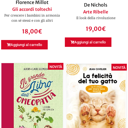
Florence Millot
De Nichols
Gli accordi toltechi
Arte Ribelle
Per crescere i bambini in armonia
Il look della rivoluzione
con sé stessi e con gli altri
19,00
€
18,00
€
Aggiungi al carrello
Aggiungi al carrello
NOVITÀ
NOVITÀ