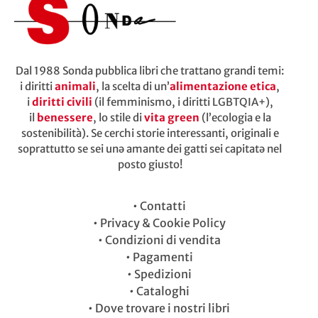
Dal 1988 Sonda pubblica libri che trattano grandi temi:
i diritti
animali
, la scelta di un’
alimentazione etica
,
i
diritti civili
(il femminismo, i diritti LGBTQIA+),
il
benessere
, lo stile di
vita green
(l’ecologia e la
sostenibilità). Se cerchi storie interessanti, originali e
soprattutto se sei unə amante dei gatti sei capitatə nel
posto giusto!
•
Contatti
•
Privacy & Cookie Policy
•
Condizioni di vendita
•
Pagamenti
•
Spedizioni
•
Cataloghi
•
Dove trovare i nostri libri