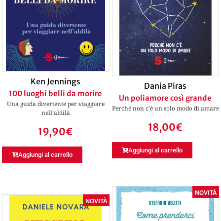
Ken Jennings
Dania Piras
100 luoghi belli da morire
Un poliamore così grande
Una guida divertente per viaggiare
Perché non c’è un solo modo di amare
nell’aldilà
18,00
€
19,90
€
Aggiungi al carrello
Aggiungi al carrello
NOVITÀ
NOVITÀ