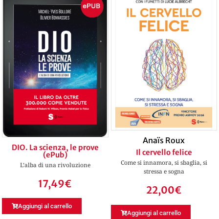
Anaïs Roux
DIO. La scienza, le prove
Il cervello felice
(ePub)
Come si innamora, si sbaglia, si
L’alba di una rivoluzione
stressa e sogna
17,49
€
22,00
€
Aggiungi al carrello
Aggiungi al carrello