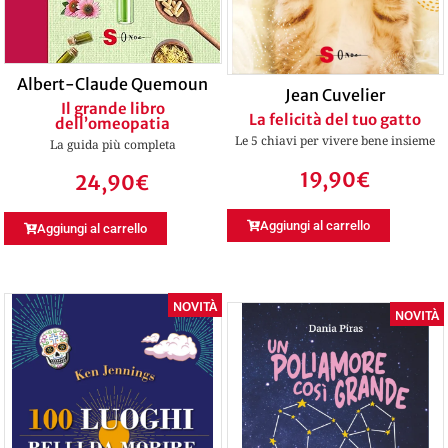
Albert-Claude Quemoun
Jean Cuvelier
Il grande libro
La felicità del tuo gatto
dell’omeopatia
Le 5 chiavi per vivere bene insieme
La guida più completa
19,90
€
24,90
€
Aggiungi al carrello
Aggiungi al carrello
NOVITÀ
NOVITÀ