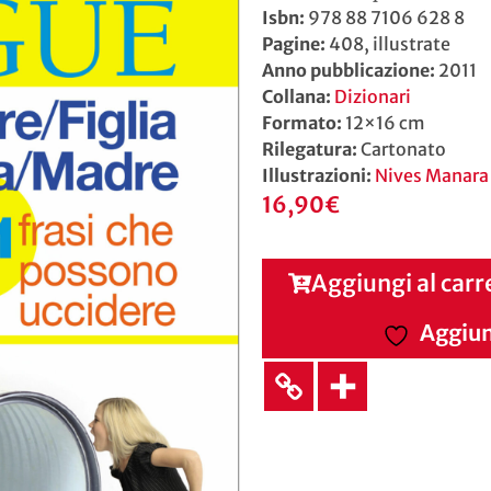
Isbn:
978 88 7106 628 8
Pagine:
408, illustrate
Anno pubblicazione:
2011
Collana:
Dizionari
Formato:
12×16 cm
Rilegatura:
Cartonato
Illustrazioni:
Nives Manara
16,90
€
Aggiungi al carr
Aggiung