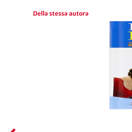
Dellə stessə autorə