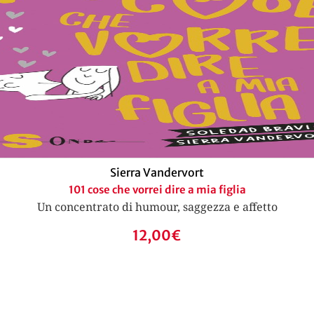
Sierra Vandervort
101 cose che vorrei dire a mia figlia
Un concentrato di humour, saggezza e affetto
12,00
€