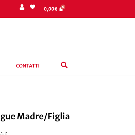
0,00
€
CONTATTI
ngue Madre/Figlia
dere