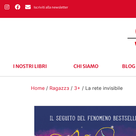
Iscriviti alla newsletter
I NOSTRI LIBRI
CHI SIAMO
BLOG
Home
/
Ragazzɜ
/
3+
/ La rete invisibile