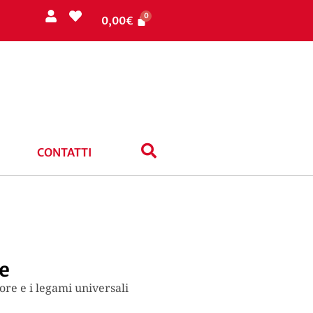
0,00
€
CONTATTI
le
ore e i legami universali