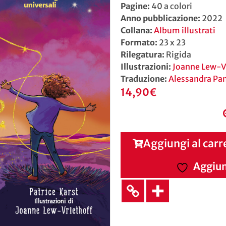
Pagine:
40 a colori
Anno pubblicazione:
2022
Collana:
Album illustrati
Formato:
23 x 23
Rilegatura:
Rigida
Illustrazioni:
Joanne Lew-V
Traduzione:
Alessandra Pan
14,90
€
Aggiungi al carr
Aggiung