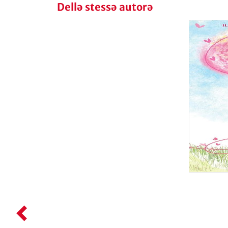
Dellə stessə autorə