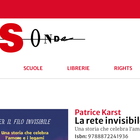
SCUOLE
LIBRERIE
RIGHTS
Patrice Karst
La rete invisibi
Una storia che celebra l’am
Isbn:
9788872241936