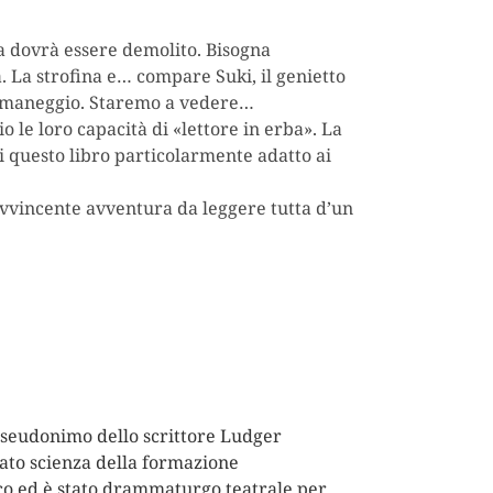
ba dovrà essere demolito. Bisogna
. La strofina e… compare Suki, il genietto
del maneggio. Staremo a vedere…
o le loro capacità di «lettore in erba». La
ti questo libro particolarmente adatto ai
 avvincente avventura da leggere tutta d’un
 pseudonimo dello scrittore Ludger
ato scienza della formazione
ico ed è stato drammaturgo teatrale per