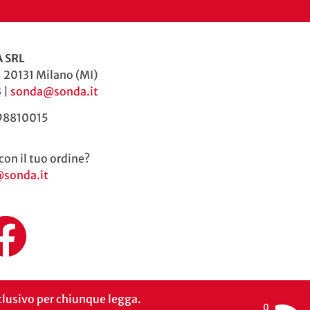
 SRL
| 20131 Milano (MI)
 |
sonda@sonda.it
598810015
con il tuo ordine?
@sonda.it
inclusivo per chiunque legga.
0