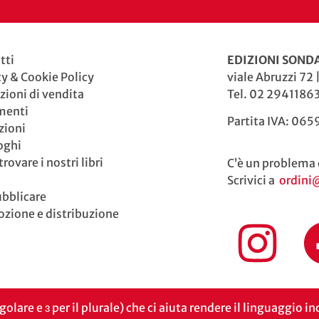
tti
EDIZIONI SONDA
cy & Cookie Policy
viale Abruzzi 72 
zioni di vendita
Tel. 02 29411863
menti
Partita IVA: 06
zioni
oghi
rovare i nostri libri
C’è un problema 
Scrivici a
ordini
ubblicare
zione e distribuzione
ngolare e ɜ per il plurale) che ci aiuta rendere il linguaggio 