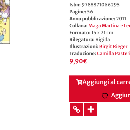
Isbn:
9788871066295
Pagine:
56
Anno pubblicazione:
2011
Collana:
Maga Martina e Le
Formato:
15 x 21 cm
Rilegatura:
Rigida
Illustrazioni:
Birgit Rieger
Traduzione:
Camilla Paster
9,90
€
Aggiungi al carr
Aggiung