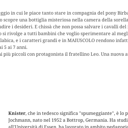
eggio in cui le piace tanto stare in compagnia del pony Bir
scopre una bottiglia misteriosa nella camera della sorella
udire i desideri. E chissà che non possa salvare i cavalli 
 si rivolge a tutti bambini che voglio sperimentare al megli
sillabica, e i caratteri grandi e in MAIUSCOLO rendono infat
 5 ai 7 anni.
 più piccoli con protagonista il fratellino Leo. Una nuova
Knister
, che in tedesco significa "spumeggiante", è lo
Jochmann, nato nel 1952 a Bottrop, Germania. Ha studi
all'Università di Essen, ha lavorato in ambito pedagog