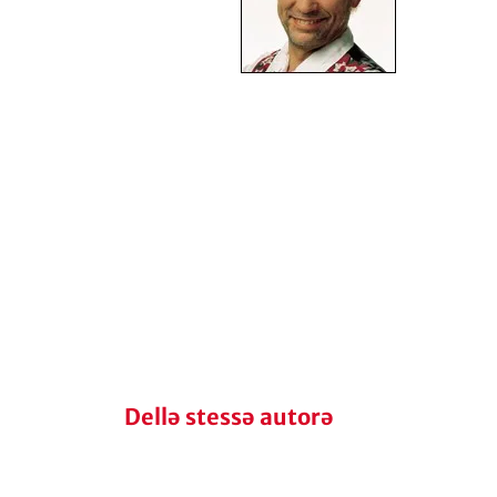
Dellə stessə autorə