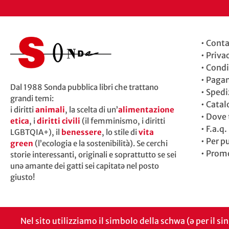
•
Conta
•
Priva
•
Condi
•
Paga
Dal 1988 Sonda pubblica libri che trattano
•
Spedi
grandi temi:
•
Catal
i diritti
animali
, la scelta di un’
alimentazione
•
Dove t
etica
, i
diritti civili
(il femminismo, i diritti
•
F.a.q.
LGBTQIA+), il
benessere
, lo stile di
vita
•
Per p
green
(l’ecologia e la sostenibilità). Se cerchi
•
Promo
storie interessanti, originali e soprattutto se sei
unə amante dei gatti sei capitatə nel posto
giusto!
Nel sito utilizziamo il simbolo della schwa (ə per il si