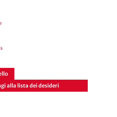
o
is
ello
i alla lista dei desideri