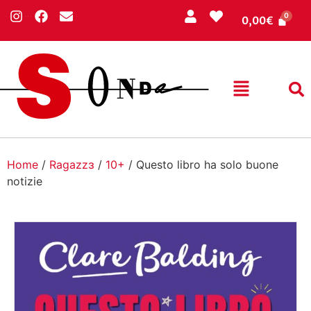
0,00
€
Home
/
Ragazzɜ
/
10+
/ Questo libro ha solo buone
notizie