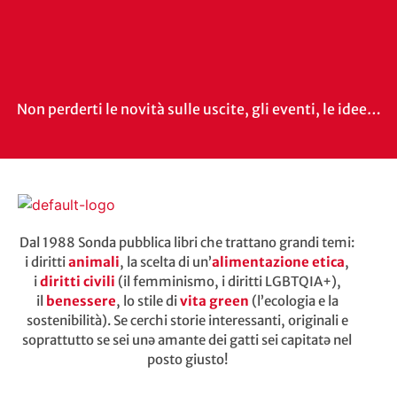
Non perderti le novità sulle uscite, gli eventi, le idee…
Dal 1988 Sonda pubblica libri che trattano grandi temi:
i diritti
animali
, la scelta di un’
alimentazione etica
,
i
diritti civili
(il femminismo, i diritti LGBTQIA+),
il
benessere
, lo stile di
vita green
(l’ecologia e la
sostenibilità). Se cerchi storie interessanti, originali e
soprattutto se sei unə amante dei gatti sei capitatə nel
posto giusto!