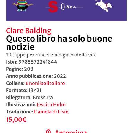
Clare Balding
Questo libro ha solo buone
notizie
10 tappe per vincere nel gioco della vita
Isbn:
9788872241844
Pagine:
208
Anno pubblicazione:
2022
Collana:
#nonilsolitolibro
Formato:
13×21
Rilegatura:
Brossura
Illustrazioni:
Jessica Holm
Traduzione:
Daniela di Lisio
15,00
€
Anteprima