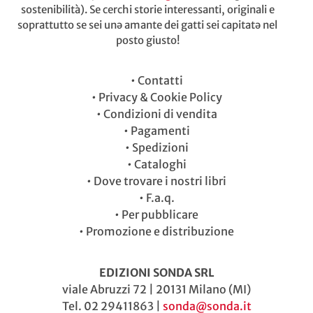
sostenibilità). Se cerchi storie interessanti, originali e
soprattutto se sei unə amante dei gatti sei capitatə nel
posto giusto!
•
Contatti
•
Privacy & Cookie Policy
•
Condizioni di vendita
•
Pagamenti
•
Spedizioni
•
Cataloghi
•
Dove trovare i nostri libri
•
F.a.q.
•
Per pubblicare
•
Promozione e distribuzione
EDIZIONI SONDA SRL
viale Abruzzi 72 | 20131 Milano (MI)
Tel. 02 29411863 |
sonda@sonda.it