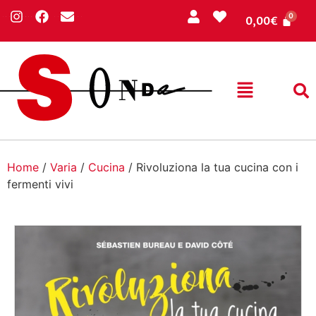
0,00
€
Home
/
Varia
/
Cucina
/ Rivoluziona la tua cucina con i
fermenti vivi