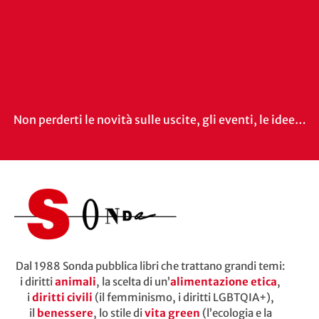
Non perderti le novità sulle uscite, gli eventi, le idee…
Dal 1988 Sonda pubblica libri che trattano grandi temi:
i diritti
animali
, la scelta di un’
alimentazione etica
,
i
diritti civili
(il femminismo, i diritti LGBTQIA+),
il
benessere
, lo stile di
vita green
(l’ecologia e la