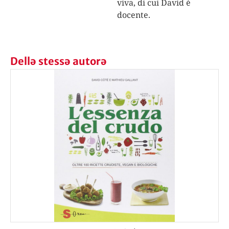
viva, di cui David è
docente.
Dellə stessə autorə