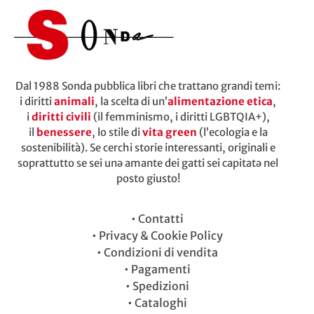
Dal 1988 Sonda pubblica libri che trattano grandi temi:
i diritti
animali
, la scelta di un’
alimentazione etica
,
i
diritti civili
(il femminismo, i diritti LGBTQIA+),
il
benessere
, lo stile di
vita green
(l’ecologia e la
sostenibilità). Se cerchi storie interessanti, originali e
soprattutto se sei unə amante dei gatti sei capitatə nel
posto giusto!
•
Contatti
•
Privacy & Cookie Policy
•
Condizioni di vendita
•
Pagamenti
•
Spedizioni
•
Cataloghi