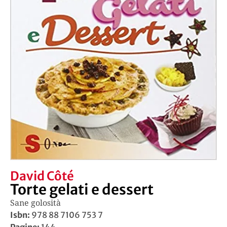
David Côté
Torte gelati e dessert
Sane golosità
Isbn:
978 88 7106 753 7
Pagine:
144