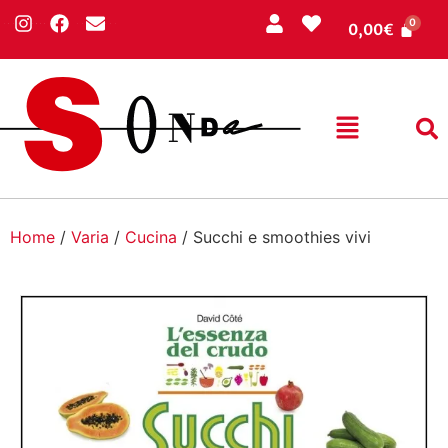
0,00
€
Home
/
Varia
/
Cucina
/ Succhi e smoothies vivi