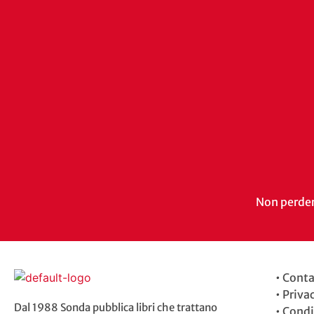
Non perdert
•
Conta
•
Priva
Dal 1988 Sonda pubblica libri che trattano
•
Condi