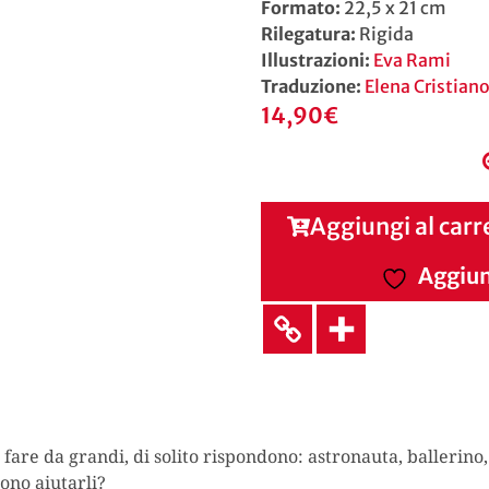
Formato:
22,5 x 21 cm
Rilegatura:
Rigida
Illustrazioni:
Eva Rami
Traduzione:
Elena Cristian
14,90
€
Aggiungi al carr
Aggiung
are da grandi, di solito rispondono: astronauta, ballerin
sono aiutarli?