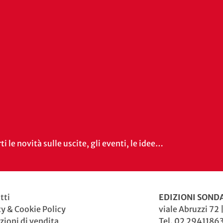
i le novità sulle uscite, gli eventi, le idee…
tti
EDIZIONI SONDA
cy & Cookie Policy
viale Abruzzi 72 
zioni di vendita
Tel. 02 29411863