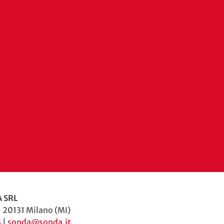
 SRL
| 20131 Milano (MI)
 |
sonda@sonda.it