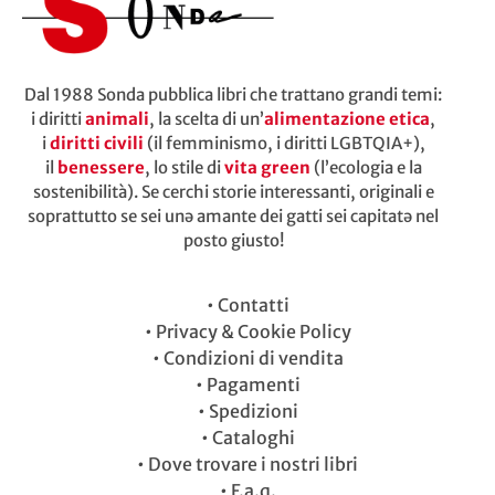
Dal 1988 Sonda pubblica libri che trattano grandi temi:
i diritti
animali
, la scelta di un’
alimentazione etica
,
i
diritti civili
(il femminismo, i diritti LGBTQIA+),
il
benessere
, lo stile di
vita green
(l’ecologia e la
sostenibilità). Se cerchi storie interessanti, originali e
soprattutto se sei unə amante dei gatti sei capitatə nel
posto giusto!
•
Contatti
•
Privacy & Cookie Policy
•
Condizioni di vendita
•
Pagamenti
•
Spedizioni
•
Cataloghi
•
Dove trovare i nostri libri
•
F.a.q.