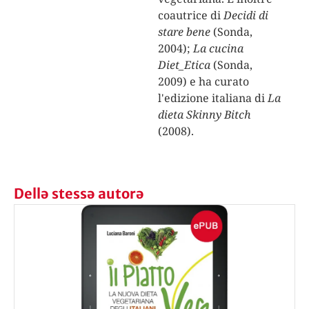
coautrice di
Decidi di
stare bene
(Sonda,
2004);
La cucina
Diet_Etica
(Sonda,
2009) e ha curato
l'edizione italiana di
La
dieta Skinny Bitch
(2008).
Dellə stessə autorə