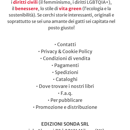
i
diritti civili
(il femminismo, i diritti LGBTQIA+),
il
benessere
, lo stile di
vita green
(l’ecologia e la
sostenibilità). Se cerchi storie interessanti, originali e
soprattutto se sei unə amante dei gatti sei capitatə nel
posto giusto!
•
Contatti
•
Privacy & Cookie Policy
•
Condizioni di vendita
•
Pagamenti
•
Spedizioni
•
Cataloghi
•
Dove trovare i nostri libri
•
F.a.q.
•
Per pubblicare
•
Promozione e distribuzione
EDIZIONI SONDA SRL