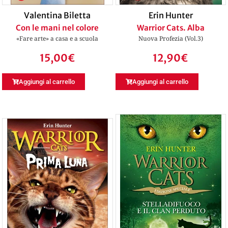
Valentina Biletta
Erin Hunter
Con le mani nel colore
Warrior Cats. Alba
«Fare arte» a casa e a scuola
Nuova Profezia (Vol.3)
15,00
€
12,90
€
Aggiungi al carrello
Aggiungi al carrello