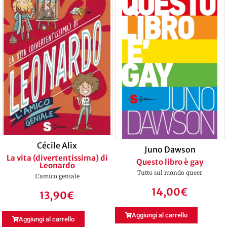
Cécile Alix
Juno Dawson
La vita (divertentissima) di
Questo libro è gay
Leonardo
Tutto sul mondo queer
L’amico geniale
14,00
€
13,90
€
Aggiungi al carrello
Aggiungi al carrello