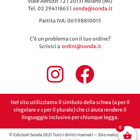
viale Abruzzi 72 | 20131 Milano (MI)
Tel. 02 29411863 |
sonda@sonda.it
Partita IVA: 06598810015
C’è un problema con il tuo ordine?
Scrivici a
ordini@sonda.it
Nel sito utilizziamo il simbolo della schwa (ə per il
singolare e ɜ per il plurale) che ci aiuta rendere il
linguaggio inclusivo per chiunque legga.
0
© Edizioni Sonda 2021 Tutti i diritti riservati – Sito realizzato da