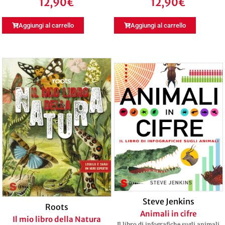
12,90
€
12,90
€
Aggiungi al carrello
Aggiungi al carrello
Steve Jenkins
Roots
Animali in cifre
Il mio libro della Natura
Il libro di infografiche sugli animali