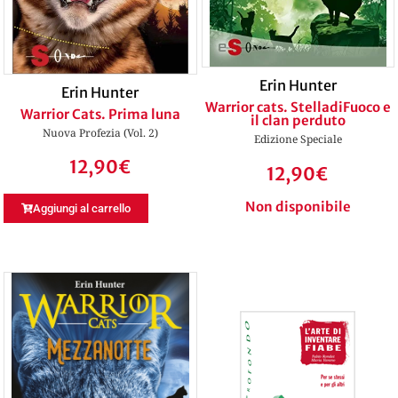
Erin Hunter
Erin Hunter
Warrior cats. StelladiFuoco e
Warrior Cats. Prima luna
il clan perduto
Nuova Profezia (Vol. 2)
Edizione Speciale
12,90
€
12,90
€
Non disponibile
Aggiungi al carrello