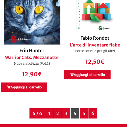
Fabio Rondot
L’arte di inventare fiabe
Erin Hunter
Per se stessi e per gli altri
Warrior Cats. Mezzanotte
12,50
€
Nuova Profezia (Vol.1)
12,90
€
Aggiungi al carrello
Aggiungi al carrello
4 / 6
1
2
3
4
5
6