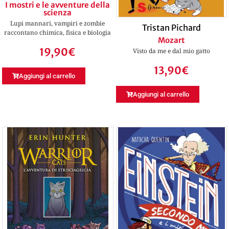
I mostri e le avventure della
scienza
Lupi mannari, vampiri e zombie
Tristan Pichard
raccontano chimica, fisica e biologia
Mozart
19,90
€
Visto da me e dal mio gatto
13,90
€
Aggiungi al carrello
Aggiungi al carrello