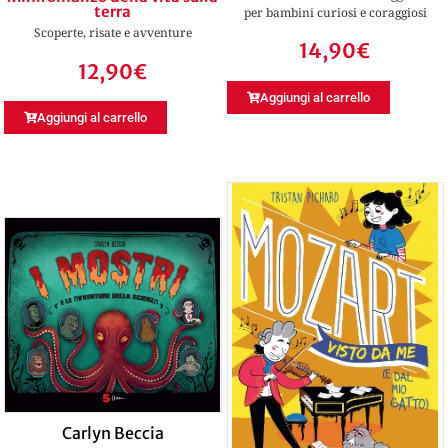
terra
per bambini curiosi e coraggiosi
Scoperte, risate e avventure
14,90
€
12,90
€
Aggiungi al carrello
Aggiungi al carrello
Carlyn Beccia