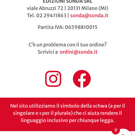
EDIZIONI SONDA SRL
viale Abruzzi 72 | 20131 Milano (MI)
Tel. 02 29411863 |
sonda@sonda.it
Partita IVA: 06598810015
C’è un problema con il tuo ordine?
Scrivici a
ordini@sonda.it
Nel sito utilizziamo il simbolo della schwa (ə per il
singolare e ɜ per il plurale) che ci aiuta rendere il
linguaggio inclusivo per chiunque legga.
0