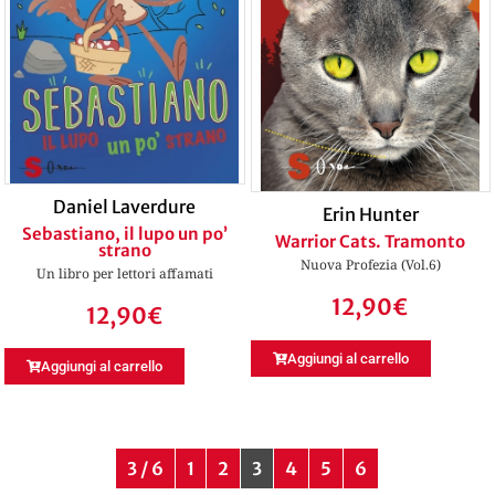
Daniel Laverdure
Erin Hunter
Sebastiano, il lupo un po’
Warrior Cats. Tramonto
strano
Nuova Profezia (Vol.6)
Un libro per lettori affamati
12,90
€
12,90
€
Aggiungi al carrello
Aggiungi al carrello
3 / 6
1
2
3
4
5
6