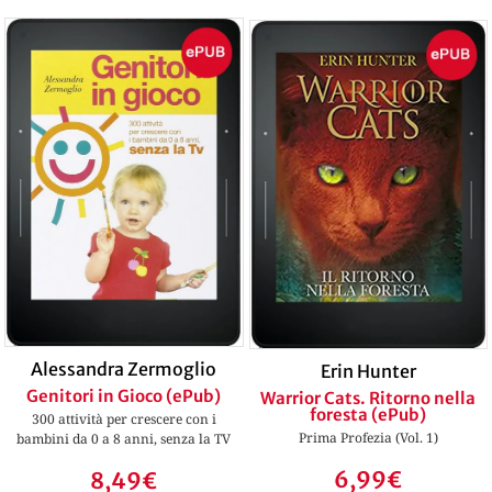
Alessandra Zermoglio
Erin Hunter
Genitori in Gioco (ePub)
Warrior Cats. Ritorno nella
foresta (ePub)
300 attività per crescere con i
Prima Profezia (Vol. 1)
bambini da 0 a 8 anni, senza la TV
6,99
€
8,49
€