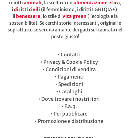
i diritti
animali
, la scelta di un’
alimentazione etica
,
i
diritti civili
(il femminismo, i diritti LGBTQIA+),
il
benessere
, lo stile di
vita green
(l’ecologia e la
sostenibilità). Se cerchi storie interessanti, originali e
soprattutto se sei unə amante dei gatti sei capitatə nel
posto giusto!
•
Contatti
•
Privacy & Cookie Policy
•
Condizioni di vendita
•
Pagamenti
•
Spedizioni
•
Cataloghi
•
Dove trovare i nostri libri
•
F.a.q.
•
Per pubblicare
•
Promozione e distribuzione