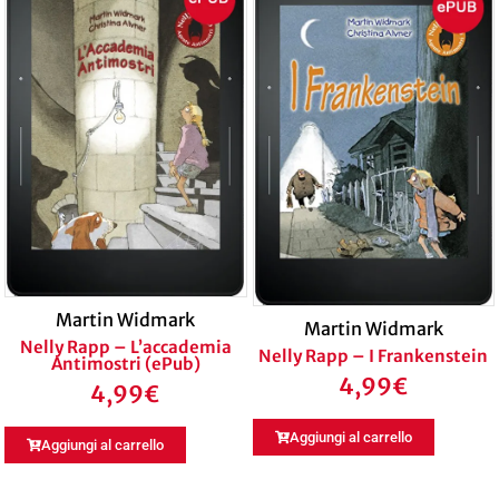
Martin Widmark
Martin Widmark
Nelly Rapp – L’accademia
Nelly Rapp – I Frankenstein
Antimostri (ePub)
4,99
€
4,99
€
Aggiungi al carrello
Aggiungi al carrello