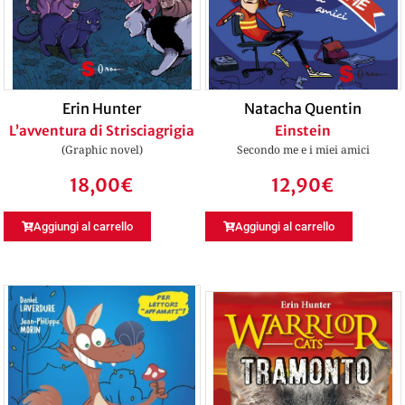
Erin Hunter
Natacha Quentin
L’avventura di Strisciagrigia
Einstein
(Graphic novel)
Secondo me e i miei amici
18,00
€
12,90
€
Aggiungi al carrello
Aggiungi al carrello