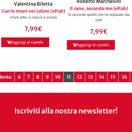
Roberto Marchesini
Valentina Biletta
Il cane, secondo me (ePub)
Con le mani nel colore (ePub)
Vi racconto quello che ho imparato dai
«Fare arte» a casa e a scuola
cani
7,99
€
7,99
€
Aggiungi al carrello
Aggiungi al carrello
dente
6
7
8
9
10
11
12
13
14
15
16
Iscriviti alla nostra newsletter!