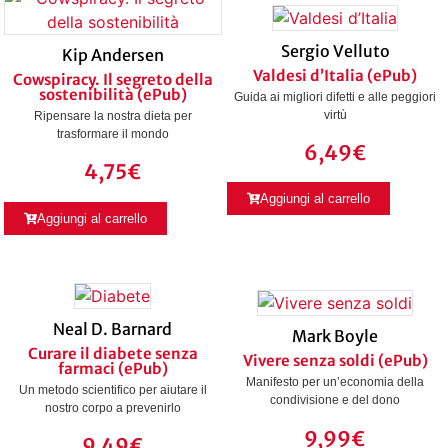
Sergio Velluto
Kip Andersen
Valdesi d’Italia (ePub)
Cowspiracy. Il segreto della
sostenibilità (ePub)
Guida ai migliori difetti e alle peggiori
virtù
Ripensare la nostra dieta per
trasformare il mondo
6,49
€
4,75
€
Aggiungi al carrello
Aggiungi al carrello
Neal D. Barnard
Mark Boyle
Curare il diabete senza
Vivere senza soldi (ePub)
farmaci (ePub)
Manifesto per un’economia della
Un metodo scientifico per aiutare il
condivisione e del dono
nostro corpo a prevenirlo
9,99
€
9,49
€