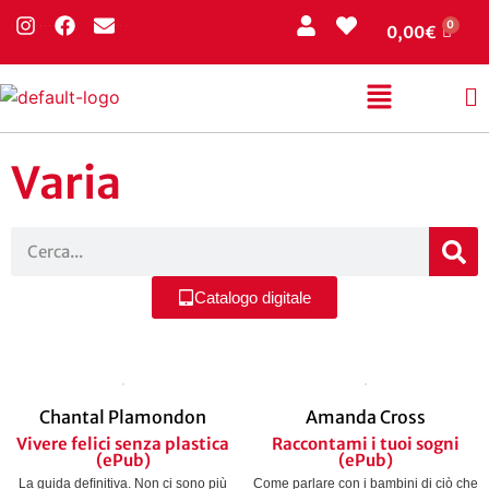
0,00
€
Varia
Catalogo digitale
Chantal Plamondon
Amanda Cross
Vivere felici senza plastica
Raccontami i tuoi sogni
(ePub)
(ePub)
La guida deﬁnitiva. Non ci sono più
Come parlare con i bambini di ciò che