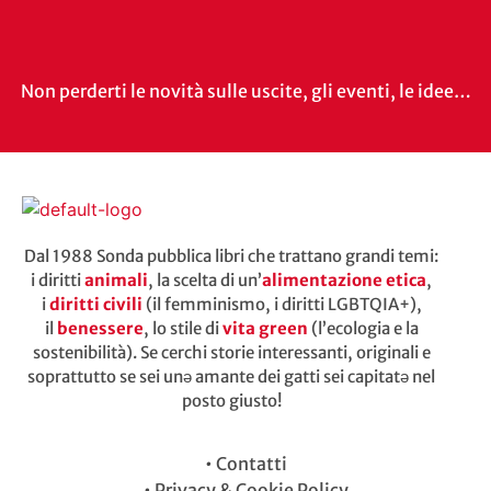
Non perderti le novità sulle uscite, gli eventi, le idee…
Dal 1988 Sonda pubblica libri che trattano grandi temi:
i diritti
animali
, la scelta di un’
alimentazione etica
,
i
diritti civili
(il femminismo, i diritti LGBTQIA+),
il
benessere
, lo stile di
vita green
(l’ecologia e la
sostenibilità). Se cerchi storie interessanti, originali e
soprattutto se sei unə amante dei gatti sei capitatə nel
posto giusto!
•
Contatti
•
Privacy & Cookie Policy