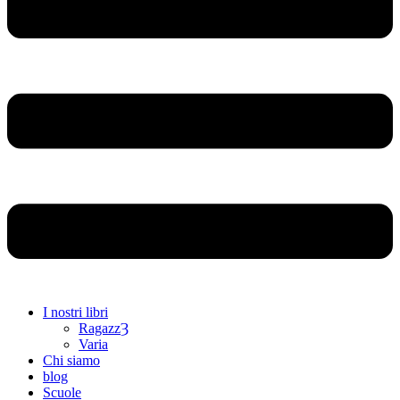
I nostri libri
RagazzȜ
Varia
Chi siamo
blog
Scuole