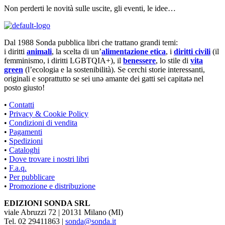
Non perderti le novità sulle uscite, gli eventi, le idee…
Dal 1988 Sonda pubblica libri che trattano grandi temi:
i diritti
animali
, la scelta di un’
alimentazione etica
, i
diritti civili
(il
femminismo, i diritti LGBTQIA+), il
benessere
, lo stile di
vita
green
(l’ecologia e la sostenibilità). Se cerchi storie interessanti,
originali e soprattutto se sei unə amante dei gatti sei capitatə nel
posto giusto!
•
Contatti
•
Privacy & Cookie Policy
•
Condizioni di vendita
•
Pagamenti
•
Spedizioni
•
Cataloghi
•
Dove trovare i nostri libri
•
F.a.q.
•
Per pubblicare
•
Promozione e distribuzione
EDIZIONI SONDA SRL
viale Abruzzi 72 | 20131 Milano (MI)
Tel. 02 29411863 |
sonda@sonda.it