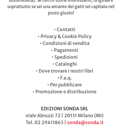
sostenibilità). Se cerchi storie interessanti, originali e
soprattutto se sei unə amante dei gatti sei capitatə nel
posto giusto!
•
Contatti
•
Privacy & Cookie Policy
•
Condizioni di vendita
•
Pagamenti
•
Spedizioni
•
Cataloghi
•
Dove trovare i nostri libri
•
F.a.q.
•
Per pubblicare
•
Promozione e distribuzione
EDIZIONI SONDA SRL
viale Abruzzi 72 | 20131 Milano (MI)
Tel. 02 29411863 |
sonda@sonda.it