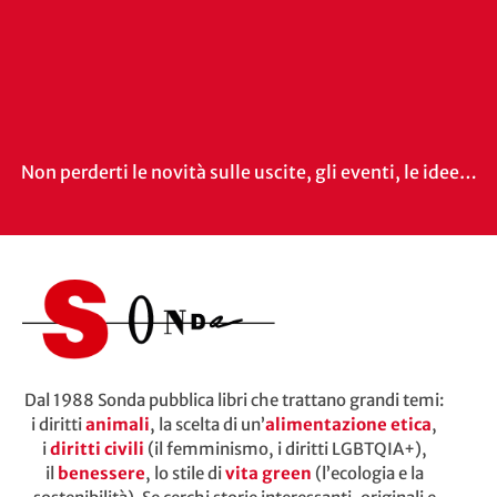
Non perderti le novità sulle uscite, gli eventi, le idee…
Dal 1988 Sonda pubblica libri che trattano grandi temi:
i diritti
animali
, la scelta di un’
alimentazione etica
,
i
diritti civili
(il femminismo, i diritti LGBTQIA+),
il
benessere
, lo stile di
vita green
(l’ecologia e la