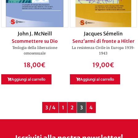
John J. McNeill
Jacques Sémelin
Scommettere su Dio
Senz’armi di fronte a Hitler
Teologia della liberazione
La resistenza Civile in Europa 1939-
omosessuale
1943
18,00
€
19,00
€
Aggiungi al carrello
Aggiungi al carrello
3 / 4
1
2
3
4