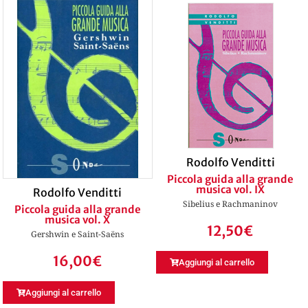
Rodolfo Venditti
Piccola guida alla grande
musica vol. IX
Rodolfo Venditti
Sibelius e Rachmaninov
Piccola guida alla grande
musica vol. X
12,50
€
Gershwin e Saint-Saëns
16,00
€
Aggiungi al carrello
Aggiungi al carrello