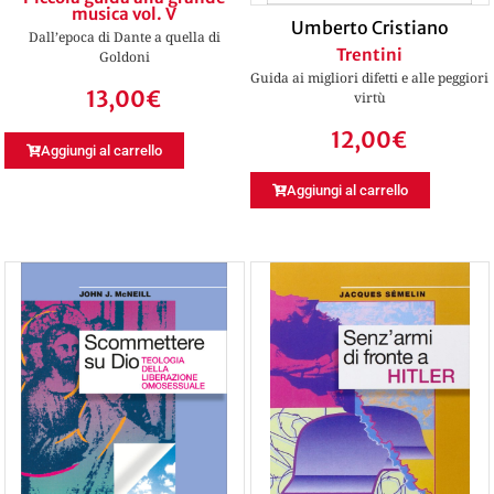
musica vol. V
Umberto Cristiano
Dall’epoca di Dante a quella di
Trentini
Goldoni
Guida ai migliori difetti e alle peggiori
13,00
€
virtù
12,00
€
Aggiungi al carrello
Aggiungi al carrello