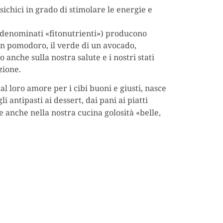
psichici in grado di stimolare le energie e
 (denominati «fitonutrienti») producono
i un pomodoro, il verde di un avocado,
o anche sulla nostra salute e i nostri stati
zione.
l loro amore per i cibi buoni e giusti, nasce
li antipasti ai dessert, dai pani ai piatti
re anche nella nostra cucina golosità «belle,