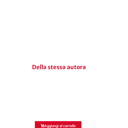
Dellə stessə autorə
Aggiungi al carrello