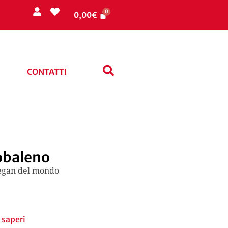
0,00
€
CONTATTI
cobaleno
 vegan del mondo
 saperi