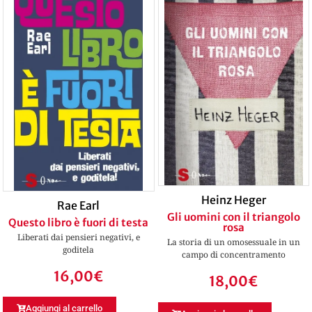
Heinz Heger
Rae Earl
Gli uomini con il triangolo
Questo libro è fuori di testa
rosa
Liberati dai pensieri negativi, e
La storia di un omosessuale in un
goditela
campo di concentramento
16,00
€
18,00
€
Aggiungi al carrello