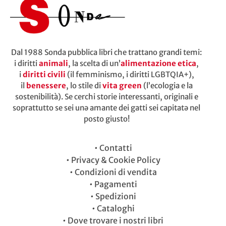
Dal 1988 Sonda pubblica libri che trattano grandi temi:
i diritti
animali
, la scelta di un’
alimentazione etica
,
i
diritti civili
(il femminismo, i diritti LGBTQIA+),
il
benessere
, lo stile di
vita green
(l’ecologia e la
sostenibilità). Se cerchi storie interessanti, originali e
soprattutto se sei unə amante dei gatti sei capitatə nel
posto giusto!
•
Contatti
•
Privacy & Cookie Policy
•
Condizioni di vendita
•
Pagamenti
•
Spedizioni
•
Cataloghi
•
Dove trovare i nostri libri