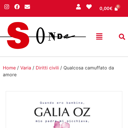
0,00
€
Home
/
Varia
/
Diritti civili
/ Qualcosa camuffato da
amore