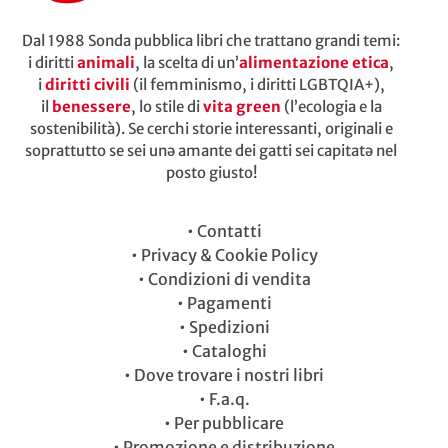
Dal 1988 Sonda pubblica libri che trattano grandi temi:
i diritti
animali
, la scelta di un’
alimentazione etica
,
i
diritti civili
(il femminismo, i diritti LGBTQIA+),
il
benessere
, lo stile di
vita green
(l’ecologia e la
sostenibilità). Se cerchi storie interessanti, originali e
soprattutto se sei unə amante dei gatti sei capitatə nel
posto giusto!
•
Contatti
•
Privacy & Cookie Policy
•
Condizioni di vendita
•
Pagamenti
•
Spedizioni
•
Cataloghi
•
Dove trovare i nostri libri
•
F.a.q.
•
Per pubblicare
•
Promozione e distribuzione