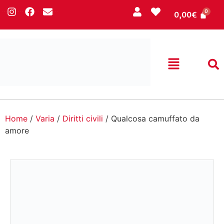
0,00
€
Home
/
Varia
/
Diritti civili
/ Qualcosa camuffato da
amore