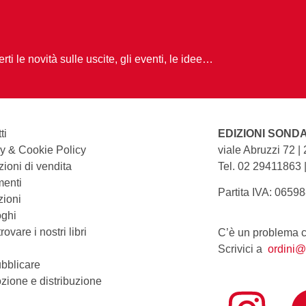
ti le novità sulle uscite, gli eventi, le idee…
ti
EDIZIONI SOND
y & Cookie Policy
viale Abruzzi 72 |
ioni di vendita
Tel. 02 29411863 
enti
Partita IVA: 0659
zioni
oghi
ovare i nostri libri
C’è un problema co
Scrivici a
ordini@
bblicare
zione e distribuzione