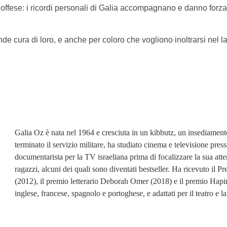
 offese: i ricordi personali di Galia accompagnano e danno forz
ende cura di loro, e anche per coloro che vogliono inoltrarsi nel 
Galia Oz è nata nel 1964 e cresciuta in un kibbutz, un insediamen
terminato il servizio militare, ha studiato cinema e televisione pre
documentarista per la TV israeliana prima di focalizzare la sua atten
ragazzi, alcuni dei quali sono diventati bestseller. Ha ricevuto il Pr
(2012), il premio letterario Deborah Omer (2018) e il premio Hapinka
inglese, francese, spagnolo e portoghese, e adattati per il teatro e l