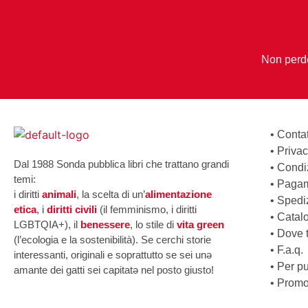
Non perder
•
Contat
•
Privac
Dal 1988 Sonda pubblica libri che trattano grandi
•
Condiz
temi:
•
Pagam
i diritti
animali
, la scelta di un’
alimentazione
•
Spedi
etica
, i
diritti civili
(il femminismo, i diritti
•
Catal
LGBTQIA+), il
benessere
, lo stile di
vita green
•
Dove tr
(l’ecologia e la sostenibilità). Se cerchi storie
•
F.a.q.
interessanti, originali e soprattutto se sei unə
•
Per pu
amante dei gatti sei capitatə nel posto giusto!
•
Promo