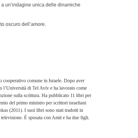
a a un’indagine unica delle dinamiche
lato oscuro dell’amore.
to cooperativo comune in Israele. Dopo aver
sso l’Università di Tel Aviv e ha lavorato come
zione sulla scrittura. Ha pubblicato 11 libri per
emio del primo ministro per scrittori israeliani
s (2011). I suoi libri sono stati tradotti in
a televisione. È sposata con Amit e ha due figli.