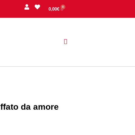
0,00
€
ffato da amore