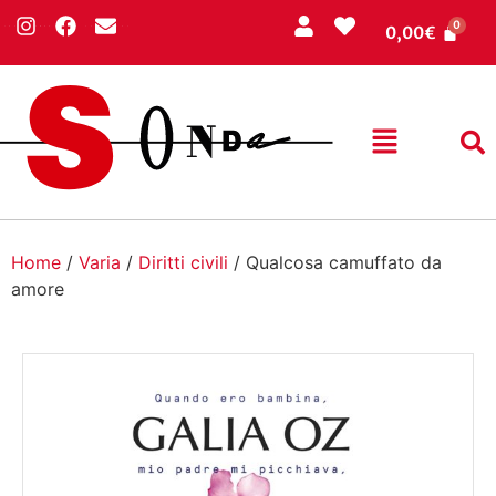
0,00
€
Home
/
Varia
/
Diritti civili
/ Qualcosa camuffato da
amore