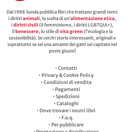
Dal 1988 Sonda pubblica libri che trattano grandi temi:
i diritti
animali
, la scelta di un’
alimentazione etica
,
i
diritti civili
(il femminismo, i diritti LGBTQIA+),
il
benessere
, lo stile di
vita green
(l’ecologia e la
sostenibilità). Se cerchi storie interessanti, originali e
soprattutto se sei unə amante dei gatti sei capitatə nel
posto giusto!
•
Contatti
•
Privacy & Cookie Policy
•
Condizioni di vendita
•
Pagamenti
•
Spedizioni
•
Cataloghi
•
Dove trovare i nostri libri
•
F.a.q.
•
Per pubblicare
•
Promozione e distribuzione