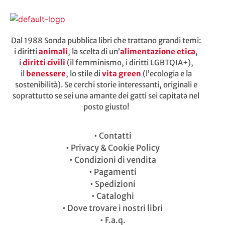
Dal 1988 Sonda pubblica libri che trattano grandi temi:
i diritti
animali
, la scelta di un’
alimentazione etica
,
i
diritti civili
(il femminismo, i diritti LGBTQIA+),
il
benessere
, lo stile di
vita green
(l’ecologia e la
sostenibilità). Se cerchi storie interessanti, originali e
soprattutto se sei unə amante dei gatti sei capitatə nel
posto giusto!
•
Contatti
•
Privacy & Cookie Policy
•
Condizioni di vendita
•
Pagamenti
•
Spedizioni
•
Cataloghi
•
Dove trovare i nostri libri
•
F.a.q.