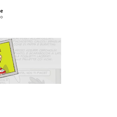
ne
io