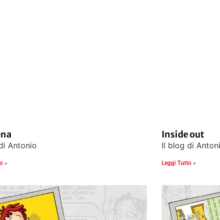
ena
Inside out
 di Antonio
Il blog di Anton
o »
Leggi Tutto »