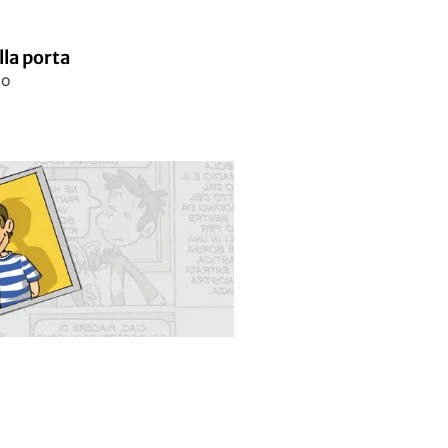
lla porta
io