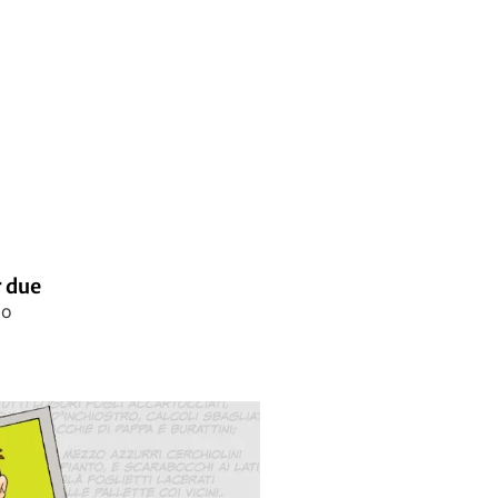
 due
io